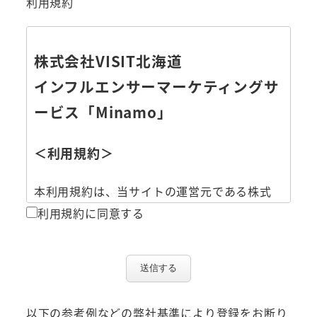
利用規約
株式会社VISIT北海道
インフルエンサーマーケティングサ
ービス「Minamo」
＜利用規約＞
本利用規約は、当サイトの運営元である株式
会社VISIT北海道（以下「当社」といいま
利用規約に同意する
す。）が提供するインフルエンサーマーケティ
ング事業「Minamo」（以下「本サービス」と
いいます。）の利用条件及び当社と会員の皆様
送信する
との間の権利義務関係を定めるものです。本サ
ービスの利用に際しては、本利用規約の全文
以下の参考例などの弊社基準により登録をお断り