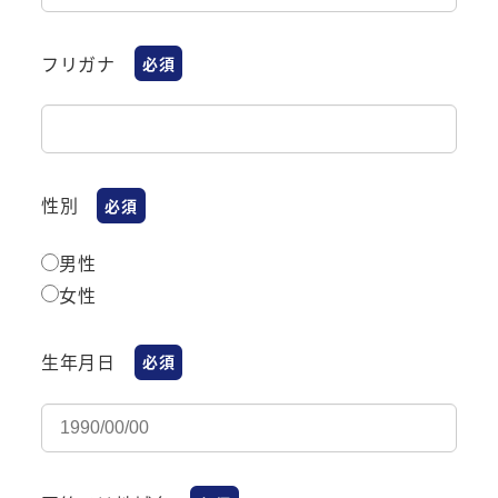
フリガナ
必須
性別
必須
男性
女性
生年月日
必須