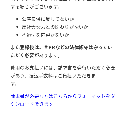
をお読みいただいたうえで、同意していただく
する場合がございます。
必要があります。
公序良俗に反してないか
（１）本サービスの利用を希望する者（以下
反社会勢力との関わりがないか
「登録希望者」といいます。）は、本規約に同
不適切な内容がないか
意した上で登録フォームから申込を行うもの
また登録後は、＃PRなどの法律順守は守ってい
とします。
ただく必要があります。
（２）当社は、登録希望者からの会員登録申
請に基づいて審査を行い、当社が承認するこ
費用のお支払いには、請求書を発行いただく必要
とで正式に当社所属の会員となります。審査の
があり、振込手数料はご負担いただきま
結果、ご希望に沿えない場合もありますので
す。
ご了承ください。
請求書が必要な方はこちらからフォーマットをダ
（３）当社は会員から提供された情報及び当
ウンロードできます。
該会員のSNSアカウント上の情報（画像や動
画を含みます。）のすべてを告知のため無償で
利用できるものとし、当社サイトや他メディア